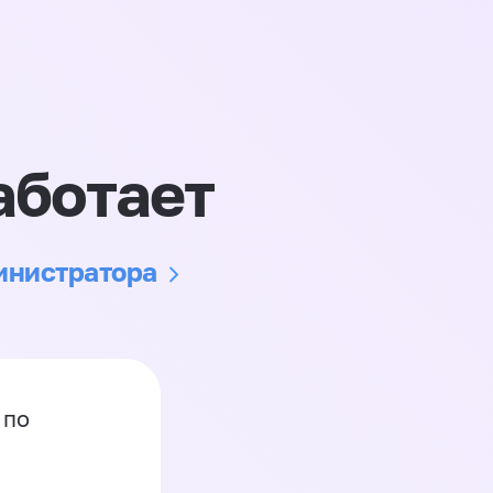
аботает
министратора
 по