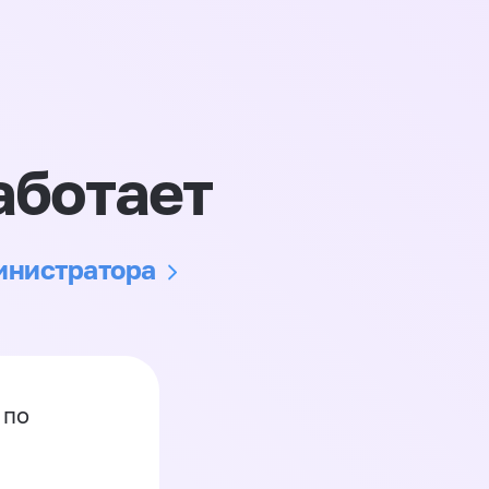
аботает
министратора
 по