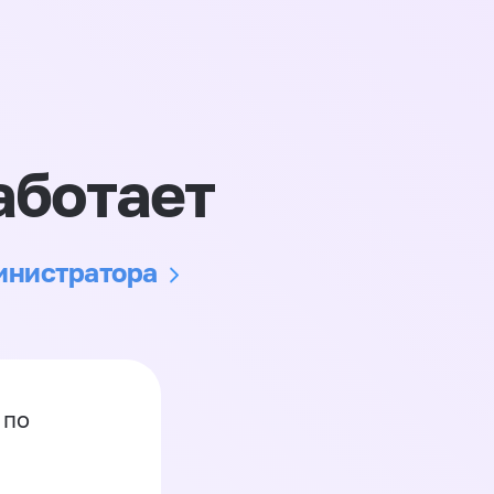
аботает
министратора
 по