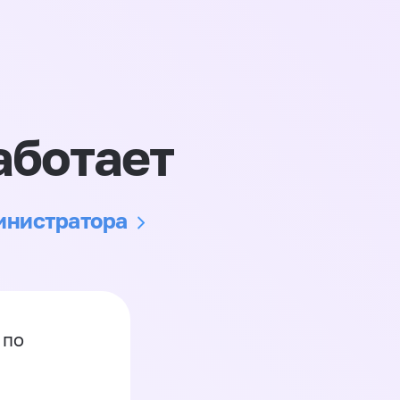
аботает
министратора
 по