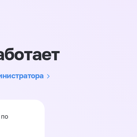
аботает
министратора
 по