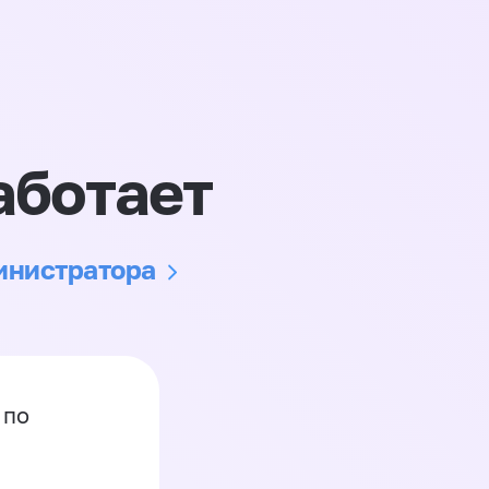
аботает
министратора
 по