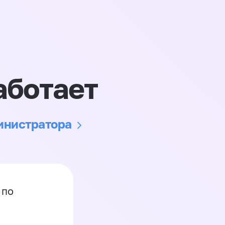
аботает
министратора
 по