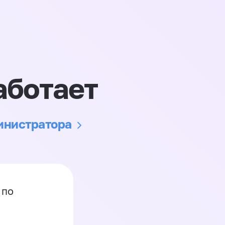
аботает
министратора
 по