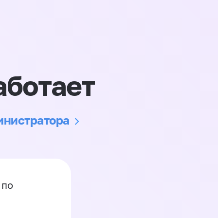
аботает
министратора
 по