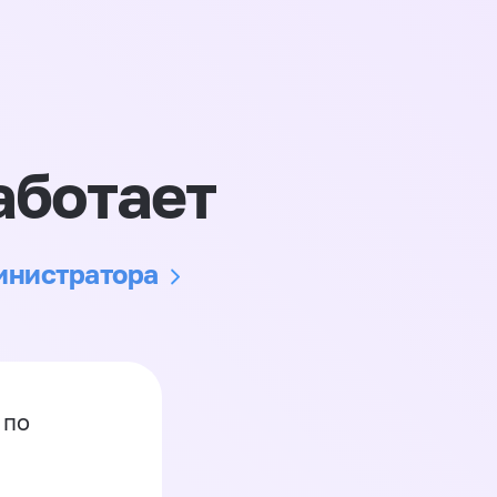
аботает
министратора
 по