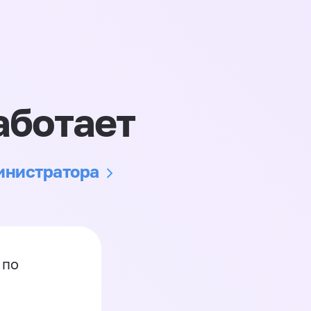
аботает
министратора
 по