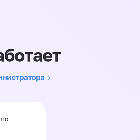
аботает
министратора
 по