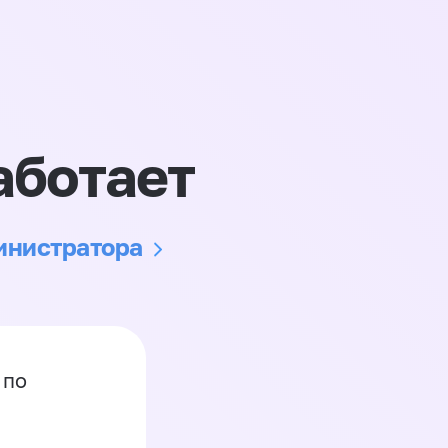
аботает
министратора
 по