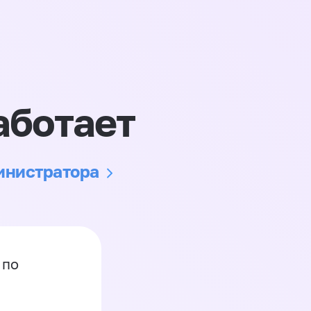
аботает
министратора
 по