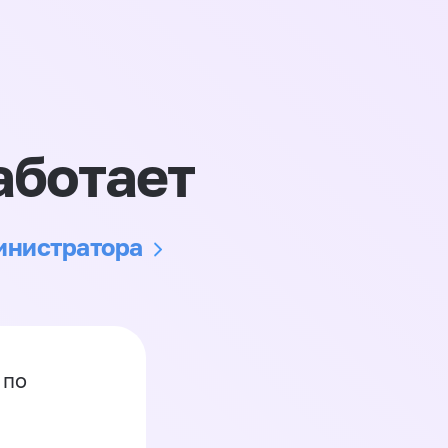
аботает
министратора
 по