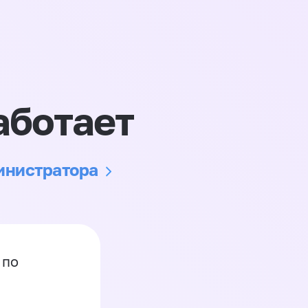
аботает
министратора
 по