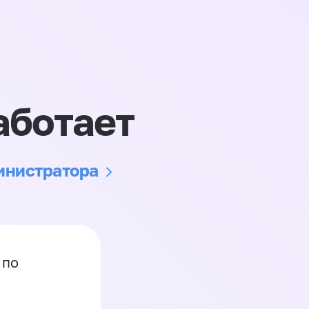
аботает
министратора
 по