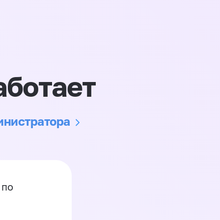
аботает
министратора
 по