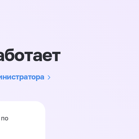
аботает
министратора
 по