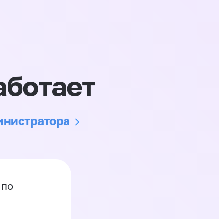
аботает
министратора
 по