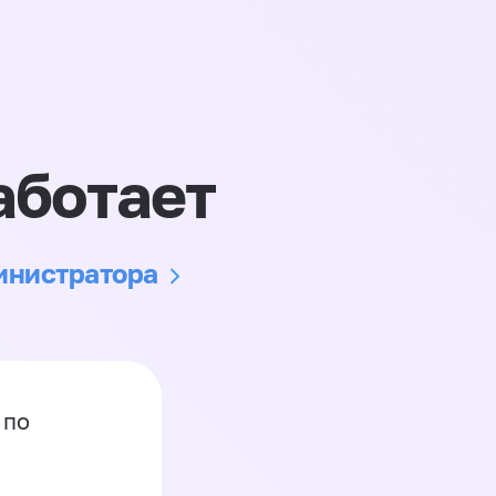
аботает
министратора
 по