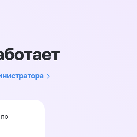
аботает
министратора
 по