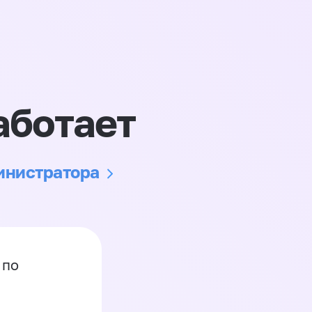
аботает
министратора
 по