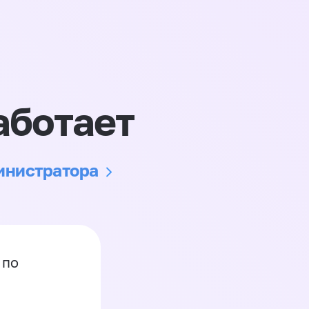
аботает
министратора
 по