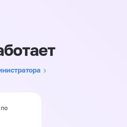
аботает
министратора
 по